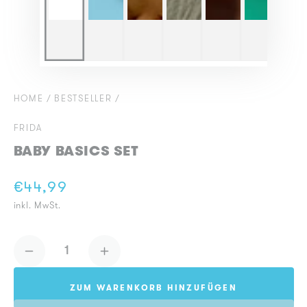
HOME
/
BESTSELLER
/
FRIDA
BABY BASICS SET
€44,99
Regulärer
inkl. MwSt.
Preis
Anzahl
Verringere
Erhöhe
die
die
ZUM WARENKORB HINZUFÜGEN
Menge
Menge