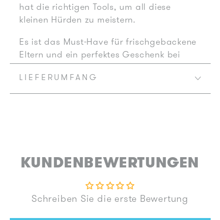
hat die richtigen Tools, um all diese
kleinen Hürden zu meistern.
Es ist das Must-Have für frischgebackene
Eltern und ein perfektes Geschenk bei
jeder Babyparty.
LIEFERUMFANG
Mit dem Set erhältst du:
NoseFrida - Nasensauger
: Der beliebte,
sanfte und hygienische Nasenbefreier für
Babys. Saugt den Schnodder einfach ab.
Mit 4 Einwegfiltern zum Wechseln.
Easy Clip Nagelset
: Für kleine Finger
KUNDENBEWERTUNGEN
entwickelt, eine Mischung aus Knipser und
Schere mit einem Sicherheitsguckloch,
damit du sehen kannst, wo du schneidest.
Schreiben Sie die erste Bewertung
Und eine S-förmig gebogenen Nagelfeile
zum Glätten rauer Kanten. Weg mit den