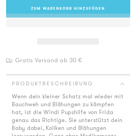
die
die
ZUM WARENKORB HINZUFÜGEN
Menge
Menge
für
für
Windi
Windi
Pupshilfe,
Pupshilfe,
10er-
10er-
Pack
Pack
Gratis Versand ab 30 €
PRODUKTBESCHREIBUNG
Wenn dein kleiner Schatz mal wieder mit
Bauchweh und Blähungen zu kämpfen
hat, ist die Windi Pupshilfe von Frida
genau das Richtige. Sie unterstützt dein
Baby dabei, Koliken und Blähungen