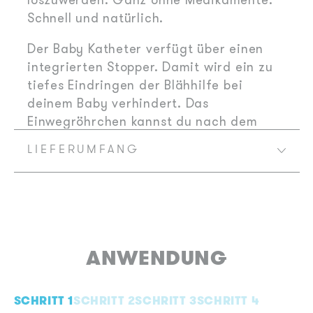
loszuwerden. Ganz ohne Medikamente.
Schnell und natürlich.
Der Baby Katheter verfügt über einen
integrierten Stopper. Damit wird ein zu
tiefes Eindringen der Blähhilfe bei
deinem Baby verhindert. Das
Einwegröhrchen kannst du nach dem
Gebrauch einfach entsorgen.
LIEFERUMFANG
So geht es deinem Baby schnell wieder
besser – Dank der Windi Blähungshilfe
von Frida.
Hinweis:
Aus Hygiene- und
ANWENDUNG
Gesundheitsschutzgründen ist dieses
Produkt vom Rückversand
ausgeschlossen, wenn die Verpackung
SCHRITT 1
SCHRITT 2
SCHRITT 3
SCHRITT 4
nach der Lieferung geöffnet wurde.