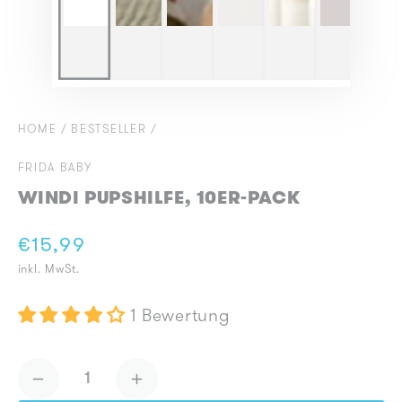
HOME
/
BESTSELLER
/
FRIDA BABY
WINDI PUPSHILFE, 10ER-PACK
€15,99
Regulärer
inkl. MwSt.
Preis
1 Bewertung
Anzahl
Verringere
Erhöhe