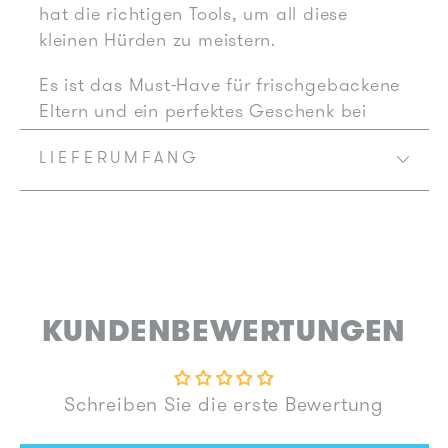
hat die richtigen Tools, um all diese
kleinen Hürden zu meistern.
Es ist das Must-Have für frischgebackene
Eltern und ein perfektes Geschenk bei
jeder Babyparty.
LIEFERUMFANG
Mit dem Set erhältst du:
NoseFrida - Nasensauger
: Der beliebte,
sanfte und hygienische Nasenbefreier für
Babys. Saugt den Schnodder einfach ab.
Mit 4 Einwegfiltern zum Wechseln.
Easy Clip Nagelset
: Für kleine Finger
KUNDENBEWERTUNGEN
entwickelt, eine Mischung aus Knipser und
Schere mit einem Sicherheitsguckloch,
damit du sehen kannst, wo du schneidest.
Schreiben Sie die erste Bewertung
Und eine S-förmig gebogenen Nagelfeile
zum Glätten rauer Kanten. Weg mit den