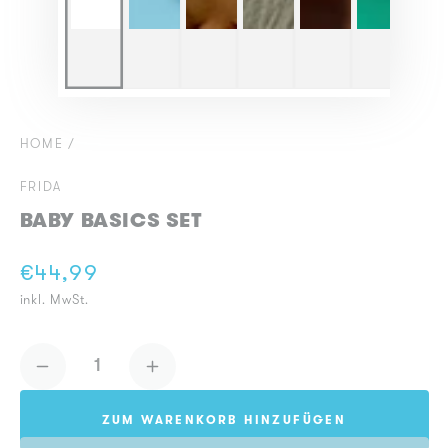
HOME
/
FRIDA
BABY BASICS SET
€44,99
Regulärer
inkl. MwSt.
Preis
Anzahl
Verringere
Erhöhe
die
die
ZUM WARENKORB HINZUFÜGEN
Menge
Menge