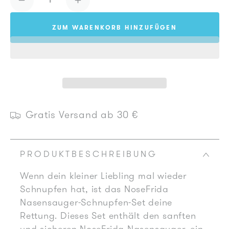
Verringere
Erhöhe
die
die
ZUM WARENKORB HINZUFÜGEN
Menge
Menge
für
für
NoseFrida
NoseFrida
Nasensauger-
Nasensauger-
Schnupfen-
Schnupfen-
Set
Set
Gratis Versand ab 30 €
PRODUKTBESCHREIBUNG
Wenn dein kleiner Liebling mal wieder
Schnupfen hat, ist das NoseFrida
Nasensauger-Schnupfen-Set deine
Rettung. Dieses Set enthält den sanften