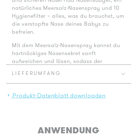
und sicheren NoseFrida Nasensauger, ein
natürliches Meersalz-Nasenspray und 10
Hygienefilter – alles, was du brauchst, um
die verstopfte Nase deines Babys zu
befreien.
Mit dem Meersalz-Nasenspray kannst du
hartnäckiges Nasensekret sanft
aufweichen und lösen, sodass der
anschließende Einsatz des Nasensaugers
LIEFERUMFANG
besonders effektiv ist und die kleine Nase
nicht reizt. Zusätzlich enthält das Set 10
Hygienefilter, die für eine saubere
Produkt-Datenblatt downloaden
Anwendung ohne Bakterien- oder
Schleimaustausch sorgen. So kannst du
sicher sein, dass die Nasenpflege deines
Babys hygienisch und sanft abläuft.
ANWENDUNG