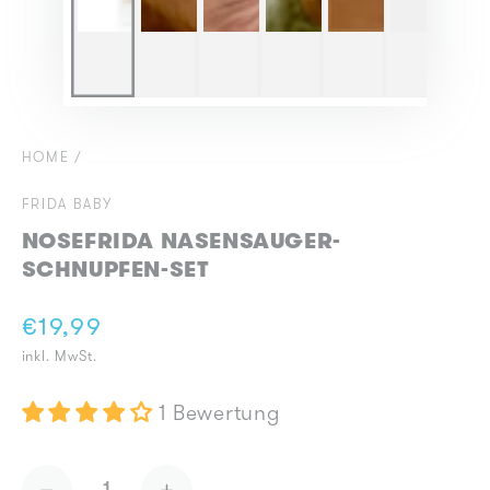
HOME
/
FRIDA BABY
NOSEFRIDA NASENSAUGER-
SCHNUPFEN-SET
€19,99
Regulärer
inkl. MwSt.
Preis
1 Bewertung
Anzahl